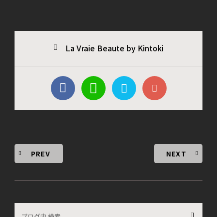
La Vraie Beaute by Kintoki
PREV
NEXT