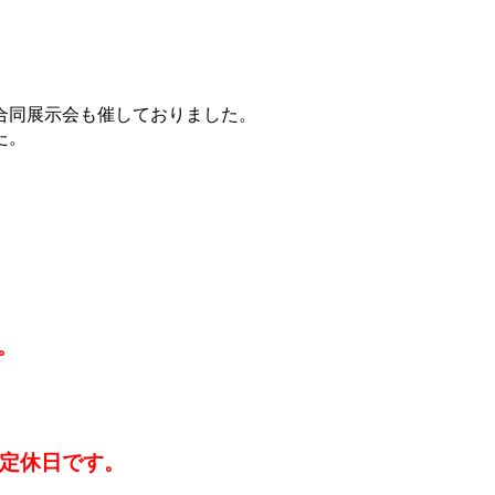
合同展示会も催しておりました。
た。
。
は定休日です。