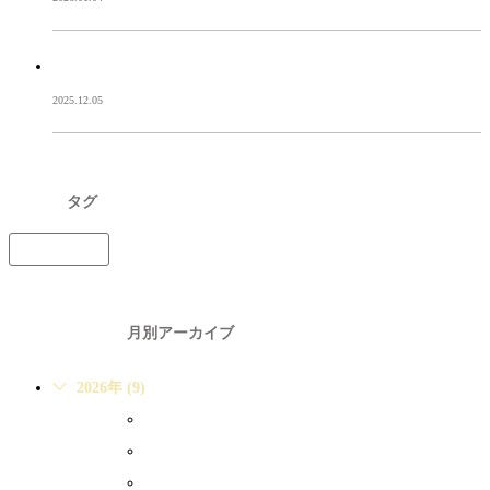
12月一度目の出張も無事に終わりました。
2025.12.05
TAG
タグ
再現美容師
ARCHIVE
月別アーカイブ
2026年 (9)
2026年8月 (1)
2026年7月 (1)
2026年6月 (2)