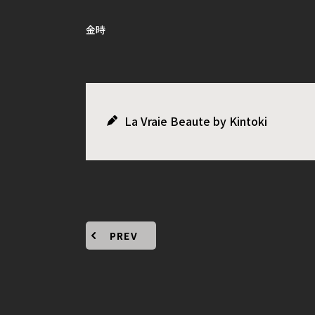
金時
La Vraie Beaute by Kintoki
PREV