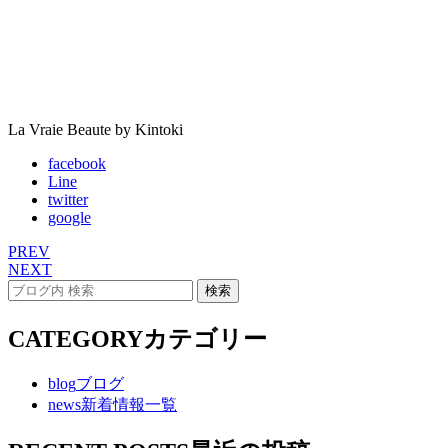
La Vraie Beaute by Kintoki
facebook
Line
twitter
google
PREV
NEXT
CATEGORY
カテゴリー
blog
ブログ
news
新着情報一覧