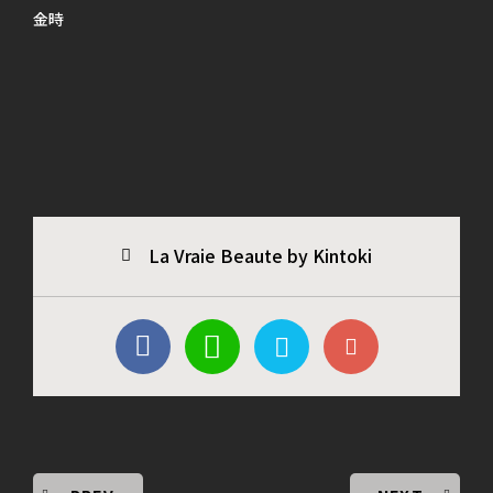
金時
La Vraie Beaute by Kintoki