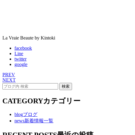
La Vraie Beaute by Kintoki
facebook
Line
twitter
google
PREV
NEXT
CATEGORY
カテゴリー
blog
ブログ
news
新着情報一覧