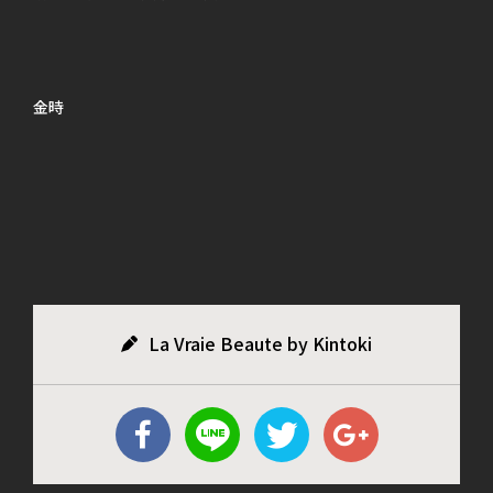
金時
La Vraie Beaute by Kintoki