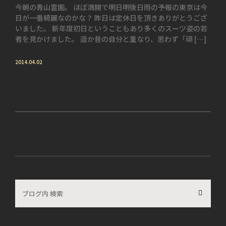
今朝の青山霊園。 ほぼ満開で明日明後日雨の予報の東京は今
日が一番綺麗なのかな？ 昨日は定休日を頂きありがとうござ
いました。 新年度初日ということもあり多くのスーツ姿の若
者を見かけました。 遥か昔の自分と重なり、思わず「頑 […]
2014.04.02