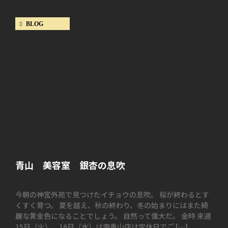
BLOG
青山 美容室 銀杏の息吹
今朝の神宮外苑で見つけたイチョウの息吹。 桜が終わるとす
くすく育つ。 夏を越え、秋の終わり、冬の始まりにはまた綺
麗な黄金色になることでしょう。 自然って偉大だ。 金時 来週
15日（火）、16日（水）は南青山店は定休日でご […]