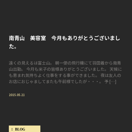
南青山 美容室 今月もありがとうございまし
た。
遠くの見えるは富士山。 朝一便の飛行機にて羽田着から南青
山出勤。 今月も米子の皆様ありがとうございました。 天候に
も恵まれ気持ちよく仕事をする事ができました。 夜は友人の
お店におじゃましてまたも午前様でしたが・・・。 予 […]
2015.05.21
BLOG