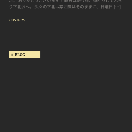
た。 ありがとうございます！ 昨日は帰り道、遠回りしてぶら
り下北沢へ。 久々の下北は雰囲気はそのままに、日曜日 […]
2015.05.25
BLOG