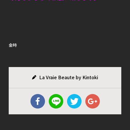
金時
La Vraie Beaute by Kintoki