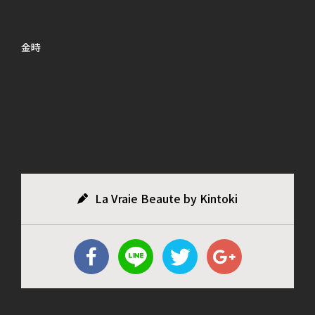
金時
La Vraie Beaute by Kintoki