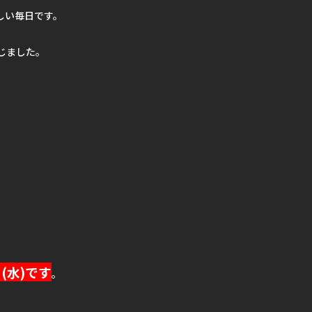
しい毎日です。
じました。
(水)です
。